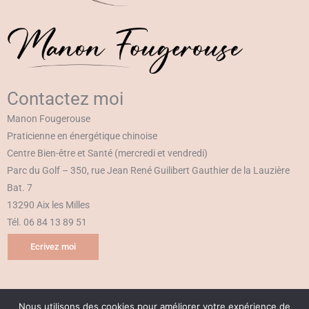
Contactez moi
Manon Fougerouse
Praticienne en énergétique chinoise
Centre Bien-être et Santé (mercredi et vendredi)
Parc du Golf – 350, rue Jean René Guilibert Gauthier de la Lauzière
Bat. 7
13290 Aix les Milles
Tél. 06 84 13 89 51
Ecrivez moi
Site réalisé par
A-méo
Nous utilisons des cookies pour améliorer votre expérience de